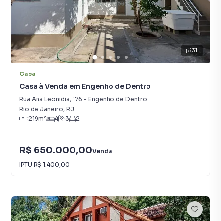
31
Casa
Casa à Venda em Engenho de Dentro
Rua Ana Leonidia
,
176
-
Engenho de Dentro
Rio de Janeiro
,
RJ
219
m²
4
3
2
R$ 650.000,00
Venda
IPTU
R$ 1.400,00