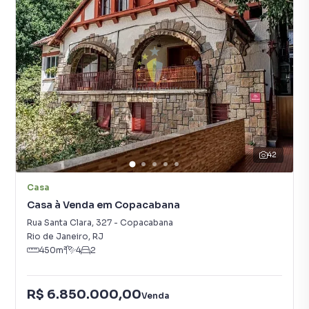
42
Casa
Casa à Venda em Copacabana
Rua Santa Clara
,
327
-
Copacabana
Rio de Janeiro
,
RJ
450
m²
4
2
R$ 6.850.000,00
Venda