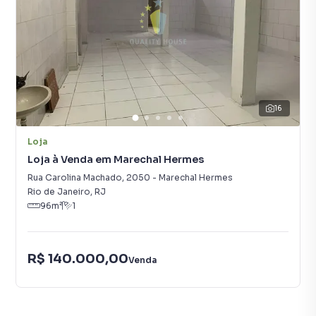
16
Loja
Loja à Venda em Marechal Hermes
Rua Carolina Machado
,
2050
-
Marechal Hermes
Rio de Janeiro
,
RJ
96
m²
1
R$ 140.000,00
Venda