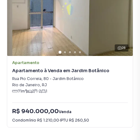
28
Apartamento
Apartamento à Venda em Jardim Botânico
Rua Pio Correia
,
80
-
Jardim Botânico
Rio de Janeiro
,
RJ
71
m²
2
2
1
R$ 940.000,00
Venda
Condomínio
R$ 1.210,00
·
IPTU
R$ 260,50