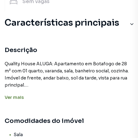
Sem
vagas
Características principais
Sala
Taco madeira
Descrição
Armário Cozinha
Quality House ALUGA: Apartamento em Botafogo de 28
m² com 01 quarto, varanda, sala, banheiro social, cozinha.
Varanda
Imóvel de frente, andar baixo, sol da tarde, vista para rua
principal.
Armário no Quarto
Ver
mais
Condomínio sem portaria, sem elevador porém o acesso
ao apartamento com 02 lances de escada e portão
eletrônico.
Comodidades do imóvel
Imóvel com ótima localização em Botafogo, em frente ao
Botafogo Praia Shopping, Hospital Samaritano, Amiu
Sala