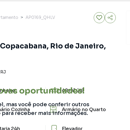
rtamento
AP0169_QHLV
Copacabana, Rio de Janeiro,
/
RJ
ovas oportunidades!
nheiro
42 m²
útil
el, mas você pode conferir outros
ário Cozinha
Armário no Quarto
o para receber mais informações.
taria 24h
Elevador