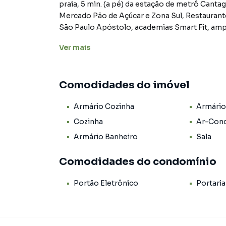
praia, 5 min. (a pé) da estação de metrô Cant
Mercado Pão de Açúcar e Zona Sul, Restaurant
São Paulo Apóstolo, academias Smart Fit, ampl
Ficando entre a Rua Barata Ribeiro e a Rua Ton
Ver
mais
viação.
01 quarto com armário embutido, sala funcional, banheiro social amplo com espaço para maquin
Comodidades do imóvel
lavar, cozinha com armários planejados e pro
geladeira.
Armário Cozinha
Armário
Apartamento muito bem distribuído em seus 4
sol da manhã.
Cozinha
Ar-Cond
Armário Banheiro
Sala
Condomínio residencial, portaria 24h, 02 eleva
Comodidades do condomínio
Obs.: Os valores das taxas (condomínio e enc
Portão Eletrônico
Portaria
Agende sua visita por telefone ou WhatsApp.
Quality House, mais de 30 anos sendo referênc