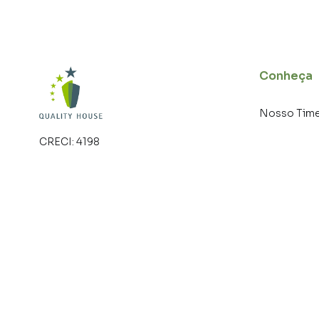
Apartamento para Venda em região valorizada
encontrou o que procurava ou deseja mais in
em contato com nossa equipe pelo telefone (
Conheça
A Quality House tem mais opções de apartamen
terrenos, lojas e barracões para venda ou l
Nosso Tim
lançamentos na planta em Copacabana e em out
CRECI:
4198
milhares de ofertas para encontrar o imóvel q
Negocie seu imóvel de forma totalmente onlin
você consegue comprar ou alugar um imóvel e
praticidade de fazer tudo online, direto do 
inovadoras para simplificar a relação de prop
imobiliário.
Anuncie seu imóvel! É fácil, rápido e gratuito!
diversas cidades do Brasil, incluindo Rio de Jan