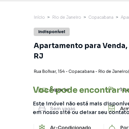
Início
Rio de Janeiro
Copacabana
Apa
Indisponível
Apartamento para Venda, 
RJ
Rua Bolivar
,
154
-
Copacabana
-
Rio de Janeiro
Você pode encontrar n
1
quarto
1
ba
Este imóvel não está mais disponív
Sem
vagas
Arm
em nosso site ou deixar seu contat
Ar-Condicionado
Por