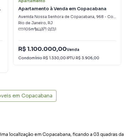
Apartamento
Apa
Apartamento à Venda em Copacabana
Ap
Avenida Nossa Senhora de Copacabana
,
968
-
Copacabana
Cop
Rio de Janeiro
,
RJ
Rio
105
m²
3
2
1
R$ 1.100.000,00
R$
Venda
Condomínio
R$ 1.330,00
·
IPTU
R$ 3.906,00
Con
óveis em
Copacabana
ima localização em Copacabana, ficando a 03 quadras da