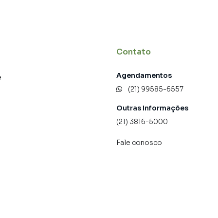
 do bairro Copacabana, em Rio de Janeiro. Não
formações sobre Apartamento em Rio de Janeiro? Entre
21) 99585-6557.
Contato
tos, casas residenciais e comerciais, sobrados,
Agendamentos
ocação, além de empreendimentos em construção ou
e
ras regiões de Rio de Janeiro. Aqui você encontra
(21) 99585-6557
ue mais combina com seu estilo de vida.
Outras Informações
e, com segurança e tranquilidade. Na Quality House
(21) 3816-5000
m Rio de Janeiro mesmo não estando na cidade e com a
Fale conosco
seu computador ou smartphone. Nós criamos soluções
rietários, inquilinos e compradores com o mercado
 A Quality House é uma imobiliária digital com imóveis em
eiro.