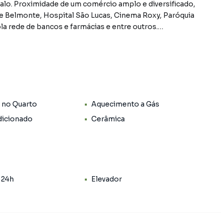
agalo. Proximidade de um comércio amplo e diversificado,
e Belmonte, Hospital São Lucas, Cinema Roxy, Paróquia
a rede de bancos e farmácias e entre outros.
elero e com uma acessibilidade total aos transportes de
a de
jetada com uma boa otimização de espaços, para fogão,
 no Quarto
Aquecimento a Gás
2m², sendo de fundos, andar médio, parcialmente com
icionado
Cerâmica
dores, circuito de câmeras, portão eletrônico.
argos) são aproximados e podem sofrer alterações.
 24h
Elevador
ia e sucesso no mercado imobiliário.