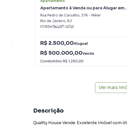
Apartamento
Apartamento à Venda ou para Alugar em
Méier
Rua Pedro de Carvalho
,
376
-
Méier
Rio de Janeiro
,
RJ
93
m²
3
2
2
R$ 2.500,00
Aluguel
R$ 500.000,00
Venda
Condomínio
R$ 1.250,00
Ver mais im
Descrição
Quality House Vende: Excelente Imóvel com ót