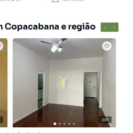
m Copacabana e região
2
31