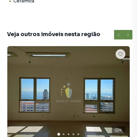
Cerâmica
Sala para Aluguel em região valorizada do bairro Saúde, em
Rio de Janeiro. Não encontrou o que procurava ou deseja
mais informações sobre Sala em Rio de Janeiro? Entre em
contato com nossa equipe pelo telefone (21) 99585-6557.
Veja outros imóveis nesta região
A Quality House tem mais opções de apartamentos, casas
residenciais e comerciais, sobrados, terrenos, lojas e
barracões para venda ou locação, além de
empreendimentos em construção ou lançamentos na
planta em Saúde e em outras regiões de Rio de Janeiro.
Aqui você encontra milhares de ofertas para encontrar o
imóvel que mais combina com seu estilo de vida.
Negocie seu imóvel de forma totalmente online, com
segurança e tranquilidade. Na Quality House você
consegue comprar ou alugar um imóvel em Rio de Janeiro
mesmo não estando na cidade e com a praticidade de
fazer tudo online, direto do seu computador ou
smartphone. Nós criamos soluções inovadoras para
16