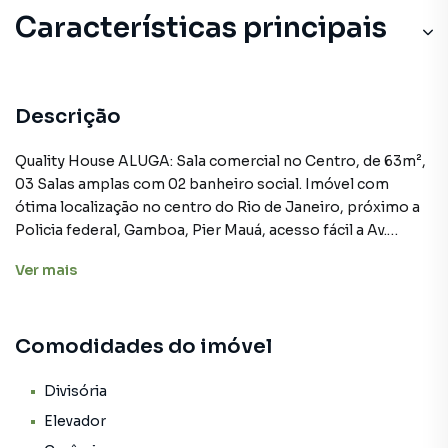
Características principais
Descrição
Quality House ALUGA: Sala comercial no Centro, de 63m²,
03 Salas amplas com 02 banheiro social. Imóvel com
ótima localização no centro do Rio de Janeiro, próximo a
Policia federal, Gamboa, Pier Mauá, acesso fácil a Av.
Presidente Vargas, candelária, com amplo comércio
Ver
mais
diversificado ao redor. Condomínio com portaria em
horário comercial. Obs: Os valores das taxas (condomínio
e encargos) são aproximados e podem sofrer alterações.
Comodidades do imóvel
Agende sua visita por telefone ou Whatsapp. Quality
House, 28 anos sendo referência e sucesso no mercado
imobiliário.
Divisória
Elevador