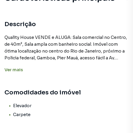
Descrição
Quality House VENDE e ALUGA: Sala comercial no Centro,
de 40m², Sala ampla com banheiro social. Imóvel com
ótima localização no centro do Rio de Janeiro, próximo a
Policia federal, Gamboa, Pier Mauá, acesso fácil a Av.
Presidente Vargas, candelária, com amplo comércio
Ver
mais
diversificado ao redor. Condomínio com portaria em
horário comercial. Obs: Os valores das taxas (condomínio
e encargos) são aproximados e podem sofrer alterações.
Comodidades do imóvel
Agende sua visita por telefone ou Whatsapp. Quality
House, 28 anos sendo referência e sucesso no mercado
imobiliário.
Elevador
Carpete
Sala para Venda em região valorizada do bairro Saúde, em