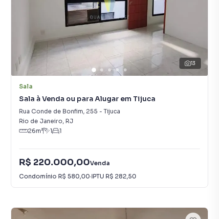
13
Sala
Sala à Venda ou para Alugar em Tijuca
Rua Conde de Bonfim
,
255
-
Tijuca
Rio de Janeiro
,
RJ
26
m²
1
1
R$ 220.000,00
Venda
Condomínio
R$ 580,00
·
IPTU
R$ 282,50