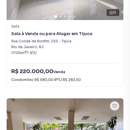
13
Sala
Sala à Venda ou para Alugar em Tijuca
Rua Conde de Bonfim
,
255
-
Tijuca
Rio de Janeiro
,
RJ
26
m²
1
1
R$ 220.000,00
Venda
Condomínio
R$ 580,00
·
IPTU
R$ 282,50