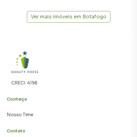
imóvel mais rápido. Contamos também com um time de
programadores, corretores treinados e uma central de
Ver mais imóveis em
Botafogo
atendimento preparada para atender proprietários e
inquilinos.
CRECI:
4198
Conheça
Nosso Time
Contato