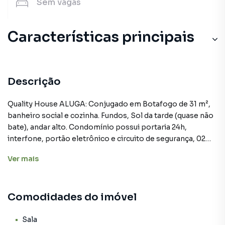
Sem
vagas
Características principais
Descrição
Quality House ALUGA: Conjugado em Botafogo de 31 m²,
banheiro social e cozinha. Fundos, Sol da tarde (quase não
bate), andar alto. Condomínio possui portaria 24h,
interfone, portão eletrônico e circuito de segurança, 02
elevadores, 8 andares com 9 unidades por andar. Imóvel
Ver
mais
bem localizado em Botafogo ao lado da Azurra Jeep,
próximo ao metrô de botafogo (8 min de caminhada), à
academia SmartFit, com uma grande diversidade de
Comodidades do imóvel
comércio, bancos e restaurantes em sua proximidade.
Obs.: Os valores das taxas (condomínio e encargos) são
aproximados e podem sofrer alterações. Agende sua visita
Sala