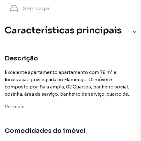
Sem
vagas
Características principais
Descrição
Excelente apartamento apartamento com 76 m² e
localização privilegiada no Flamengo. O imóvel é
composto por: Sala ampla, 02 Quartos, banheiro social,
cozinha, área de serviço, banheiro de serviço, quarto de
serviço, 01 vaga de garagem (Imóvel mobiliado). Todos os
Ver
mais
cômodos são bem distribuídos, proporcionando uma
excelente fluidez e aproveitamento do espaço. O
condomínio oferece ótima infraestrutura, com: Portaria 24
Comodidades do imóvel
horas, elevador social, elevador de serviço, gás encanado.
A localização privilegiada do imóvel permite fácil acesso a