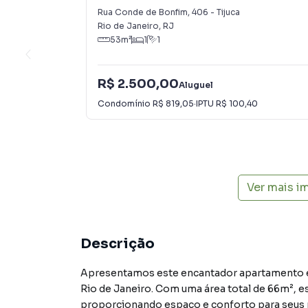
Rua Conde de Bonfim
,
406
-
Tijuca
Rio de Janeiro
,
RJ
53
m²
1
1
R$ 2.500,00
Aluguel
Condomínio
R$ 819,05
·
IPTU
R$ 100,40
Ver mais i
Descrição
Apresentamos este encantador apartamento em
Rio de Janeiro. Com uma área total de 66m², es
proporcionando espaço e conforto para seus