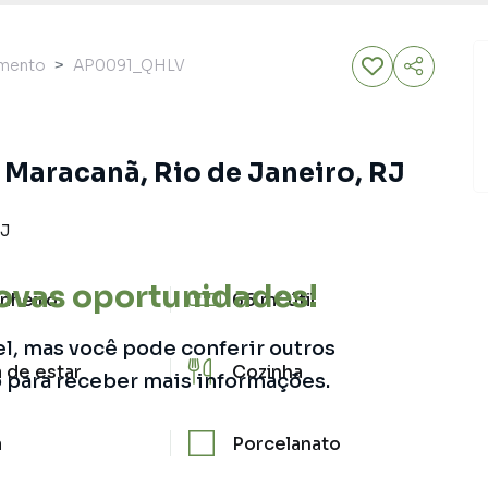
amento
AP0091_QHLV
 Maracanã, Rio de Janeiro, RJ
J
ovas oportunidades!
nheiro
66 m²
útil
el, mas você pode conferir outros
a de estar
Cozinha
o para receber mais informações.
a
Porcelanato