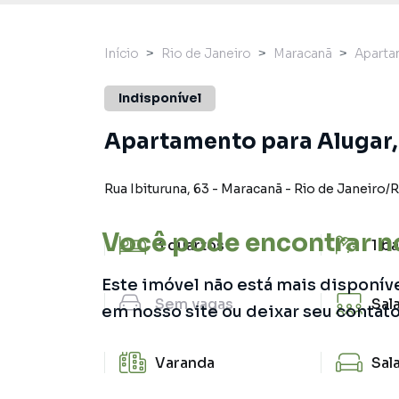
Início
Rio de Janeiro
Maracanã
Apart
Indisponível
Apartamento para Alugar,
Rua Ibituruna
,
63
-
Maracanã
-
Rio de Janeiro
/
R
Você pode encontrar n
3
quartos
1
ba
Este imóvel não está mais disponív
Sem
vagas
Sal
em nosso site ou deixar seu contat
Varanda
Sal