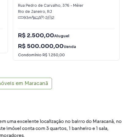
Méier
Rua Pedro de Carvalho
,
376
-
Méier
Rua
Rio de Janeiro
,
RJ
Rio
93
m²
3
2
2
R$ 2.500,00
Aluguel
R$
R$ 500.000,00
Con
Venda
Condomínio
R$ 1.250,00
móveis em
Maracanã
 uma excelente localização no bairro do Maracanã, no
te imóvel conta com 3 quartos, 1 banheiro e 1 sala,
 moradores.