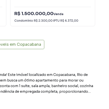
R$ 1.500.000,00
R$
Venda
Condomínio
R$ 2.300,00
·
IPTU
R$ 6.372,00
Con
óveis em
Copacabana
enda! Este imóvel localizado em Copacabana, Rio de
quem busca um ótimo apartamento para morar ou
onta com 1 suíte, sala ampla, banheiro social, cozinha
ependência de empregada completa, proporcionando
or de venda deste imóvel é uma excelente oportunidade,
biliário carioca. O imóvel está desocupado e não é
rio a oportunidade de personalizá-lo de acordo com