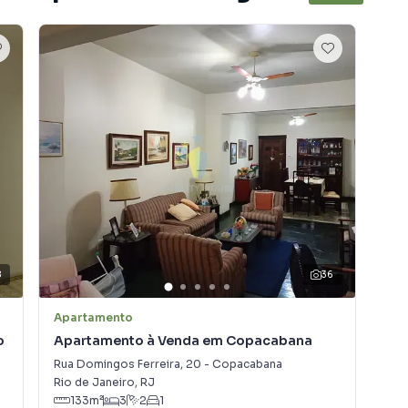
8
36
Apartamento
Apa
o
Apartamento à Venda em Copacabana
Ap
Rua Domingos Ferreira
,
20
-
Copacabana
Ave
Rio de Janeiro
,
RJ
Rio
133
m²
3
2
1