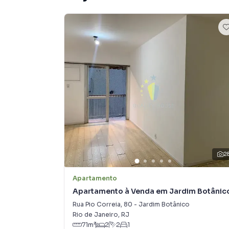
2
Apartamento
Apartamento à Venda em Jardim Botânic
Rua Pio Correia
,
80
-
Jardim Botânico
Rio de Janeiro
,
RJ
71
m²
2
2
1