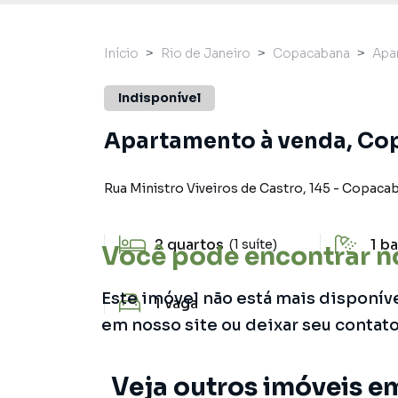
Início
Rio de Janeiro
Copacabana
Apa
Indisponível
Apartamento à venda, Cop
Rua Ministro Viveiros de Castro
,
145
-
Copacab
2
quartos
1
ba
(1 suíte)
Você pode encontrar n
Este imóvel não está mais disponív
1
vaga
em nosso site ou deixar seu contat
Veja outros imóveis e