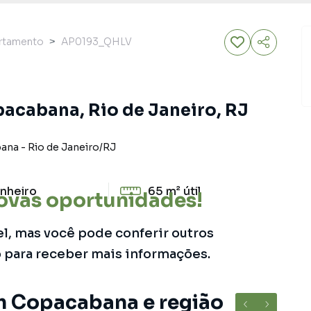
rtamento
AP0193_QHLV
acabana, Rio de Janeiro, RJ
ana
-
Rio de Janeiro
/
RJ
nheiro
65 m²
útil
ovas oportunidades!
el, mas você pode conferir outros
o para receber mais informações.
m Copacabana e região