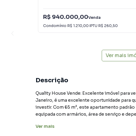
R$ 940.000,00
Venda
Condomínio
R$ 1.210,00
·
IPTU
R$ 260,50
Ver mais im
Descrição
Quality House Vende: Excelente imóvel para v
Janeiro, é uma excelente oportunidade para 
investir. Com 65 m², este apartamento padrão c
equipada com armários, área de serviço e d
amplo espaço para uma família ou casal. O val
Ver
mais
tornando-o uma opção atraente no mercado imo
mobiliado, proporcionando ao novo proprietá