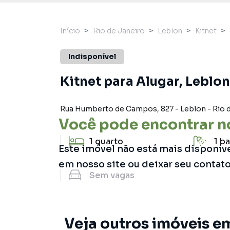
Início
Rio de Janeiro
Leblon
Kitnet
Indisponível
Kitnet para Alugar, Leblon
Rua Humberto de Campos
,
827
-
Leblon
-
Rio 
Você pode encontrar n
1
quarto
1
ba
Este imóvel não está mais disponív
em nosso site ou deixar seu contat
Sem
vagas
Veja outros imóveis e