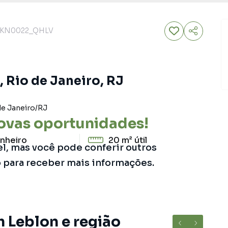
KN0022_QHLV
, Rio de Janeiro, RJ
de Janeiro
/
RJ
ovas oportunidades!
nheiro
20 m²
útil
el, mas você pode conferir outros
o para receber mais informações.
m Leblon e região