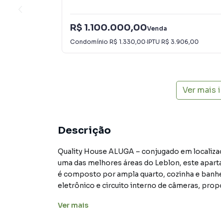
R$ 1.100.000,00
Venda
Condomínio
R$ 1.330,00
·
IPTU
R$ 3.906,00
Ver mais
Descrição
Quality House ALUGA – conjugado em localizaç
uma das melhores áreas do Leblon, este apart
é composto por ampla quarto, cozinha e banhe
eletrônico e circuito interno de câmeras, prop
Próximo a variado comércio, excelentes restau
Ver
mais
valorizadas do Rio de Janeiro, este imóvel é i
vida. Agende sua visita com a Quality House.