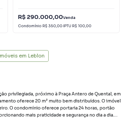
R$ 290.000,00
R$
Venda
Condomínio
R$ 350,00
·
IPTU
R$ 100,00
Con
 imóveis em
Leblon
ão privilegiada, próximo à Praça Antero de Quental, em
amento oferece 20 m² muito bem distribuídos. O imóvel
iro. O condomínio oferece portaria 24 horas, portão
orcionando mais praticidade e segurança no dia a dia.
rantes e diversos serviços, em uma das regiões mais
deal para quem busca conforto, praticidade e qualidade de