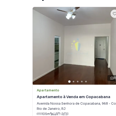
3
Apartamento
Apartamento à Venda em Copacabana
Avenida Nossa Senhora de Copacabana
,
968
-
Copacabana
Rio de Janeiro
,
RJ
105
m²
3
2
1