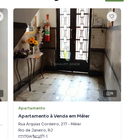
1
19
Apartamento
Apa
Apartamento à Venda em Méier
Apa
Rua Arquias Cordeiro
,
217
-
Méier
Rua
Rio de Janeiro
,
RJ
Rio
70
m²
2
1