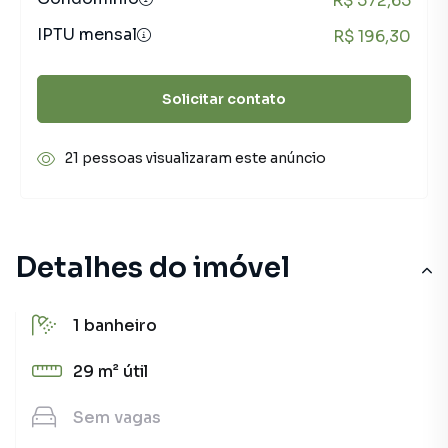
R$ 572,65
IPTU mensal
R$ 196,30
Solicitar contato
21 pessoas visualizaram este anúncio
Detalhes do imóvel
1
banheiro
29 m²
útil
Sem
vagas