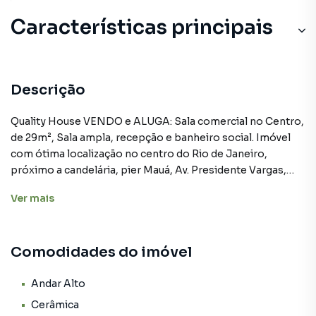
Características principais
Descrição
Quality House VENDO e ALUGA: Sala comercial no Centro,
de 29m², Sala ampla, recepção e banheiro social. Imóvel
com ótima localização no centro do Rio de Janeiro,
próximo a candelária, pier Mauá, Av. Presidente Vargas,
com amplo comércio diversificado ao redor. Condomínio
Ver
mais
com portaria em horário comercial. Obs: Aluguel com 04
meses de carência. Os valores das taxas (condomínio e
encargos) são aproximados e podem sofrer alterações.
Comodidades do imóvel
Agende sua visita por telefone ou Whatsapp. Quality
House, 28 anos sendo referência e sucesso no mercado
imobiliário.
Andar Alto
Cerâmica