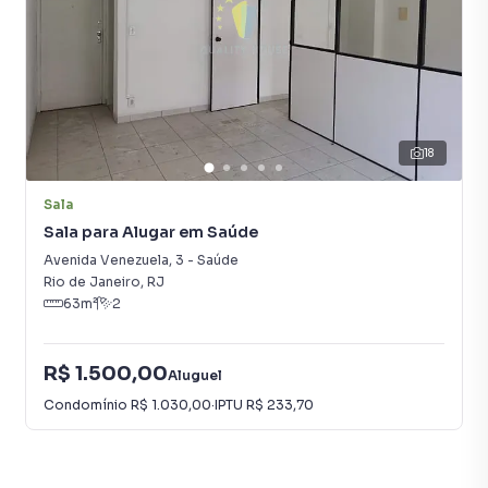
18
Sala
Sala para Alugar em Saúde
Avenida Venezuela
,
3
-
Saúde
Rio de Janeiro
,
RJ
63
m²
2
R$ 1.500,00
Aluguel
Condomínio
R$ 1.030,00
·
IPTU
R$ 233,70