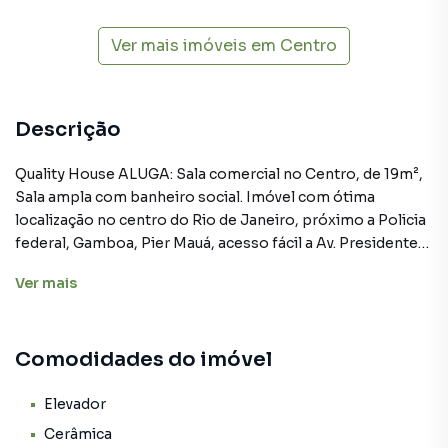
Ver mais imóveis em
Centro
Descrição
Quality House ALUGA: Sala comercial no Centro, de 19m²,
Sala ampla com banheiro social. Imóvel com ótima
localização no centro do Rio de Janeiro, próximo a Policia
federal, Gamboa, Pier Mauá, acesso fácil a Av. Presidente
Vargas, candelária, com amplo comércio diversificado ao
Ver
mais
redor. Condomínio com portaria em horário comercial.
Obs: Os valores das taxas (condomínio e encargos) são
aproximados e podem sofrer alterações. Agende sua visita
Comodidades do imóvel
por telefone ou Whatsapp. Quality House, 28 anos sendo
referência e sucesso no mercado imobiliário.
Elevador
Cerâmica