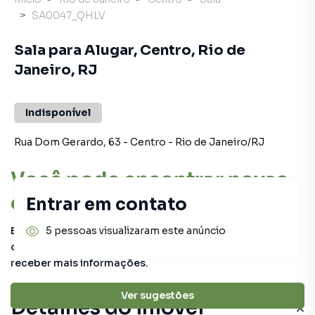
SA0047_QHLV
Sala para Alugar, Centro, Rio de
Janeiro, RJ
Indisponível
Rua Dom Gerardo
,
63
-
Centro
-
Rio de Janeiro
/
RJ
Você pode encontrar novas
oportunidades!
Entrar em contato
Este imóvel não está mais disponível, mas você pode
5 pessoas visualizaram este anúncio
conferir outros em nosso site ou deixar seu contato para
receber mais informações.
Ver sugestões
Detalhes do imóvel