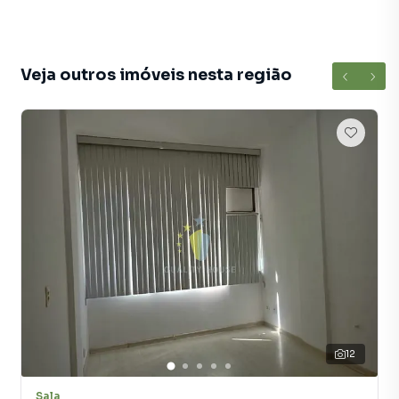
Rio de Janeiro. Não encontrou o que procurava ou deseja
mais informações sobre Sala em Rio de Janeiro? Entre em
contato com nossa equipe pelo telefone (21) 99585-6557.
Veja outros imóveis nesta região
A Quality House tem mais opções de apartamentos, casas
residenciais e comerciais, sobrados, terrenos, lojas e
barracões para venda ou locação, além de
empreendimentos em construção ou lançamentos na
planta em Saúde e em outras regiões de Rio de Janeiro.
Aqui você encontra milhares de ofertas para encontrar o
imóvel que mais combina com seu estilo de vida.
Negocie seu imóvel de forma totalmente online, com
segurança e tranquilidade. Na Quality House você
consegue comprar ou alugar um imóvel em Rio de Janeiro
mesmo não estando na cidade e com a praticidade de
fazer tudo online, direto do seu computador ou
smartphone. Nós criamos soluções inovadoras para
12
simplificar a relação de proprietários, inquilinos e
compradores com o mercado imobiliário.
Sala