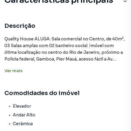
Descrição
Quality House ALUGA: Sala comercial no Centro, de 40m²,
03 Salas amplas com 02 banheiro social. Imóvel com
ótima localização no centro do Rio de Janeiro, próximo a
Policia federal, Gamboa, Pier Mauá, acesso fácil a Av.
Presidente Vargas, candelária, com amplo comércio
Ver
mais
diversificado ao redor. Condomínio com portaria em
horário comercial. Obs: Os valores das taxas (condomínio
e encargos) são aproximados e podem sofrer alterações.
Comodidades do imóvel
Agende sua visita por telefone ou Whatsapp. Quality
House, 28 anos sendo referência e sucesso no mercado
imobiliário.
Elevador
Andar Alto
Cerâmica
Sala para Aluguel em região valorizada do bairro Saúde, em